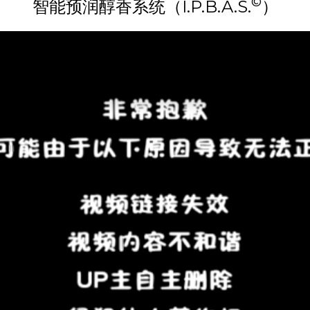
©
智能预润醇香系统（I.P.B.A.S.
）