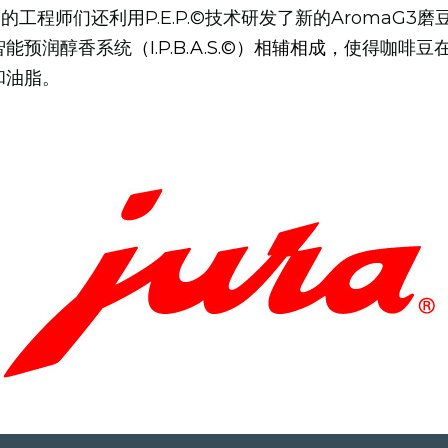
的工程师们还利用P.E.P.©技术研发了新的AromaG3
智能预润醇香系统
（I.P.B.A.S.©）相辅相成，
使得咖啡豆
和油脂。