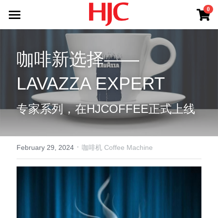
×
0
STORE CATEGORIES
Office Coffee Service
All Categories
咖啡新选择——
Products
LAVAZZA EXPERT
Blog
Jura
Lavazza
About HJC
专家系列，在HJCOFFEE正式上线
Latte Art Factory
Shop
HJC Services
·
Log In
February 29, 2024
咖啡机 Coffee Machine
Contact Us