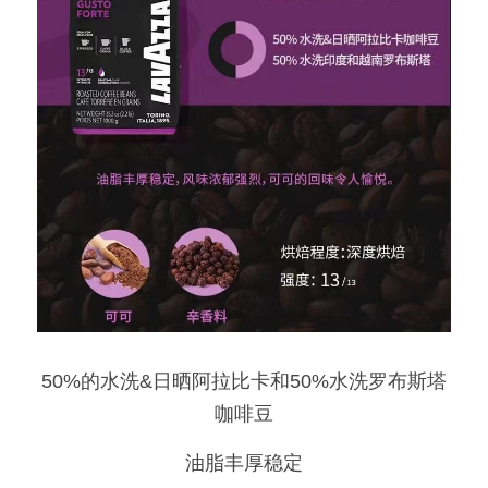
50%的水洗&日晒阿拉比卡和50%水洗罗布斯塔
咖啡豆
油脂丰厚稳定